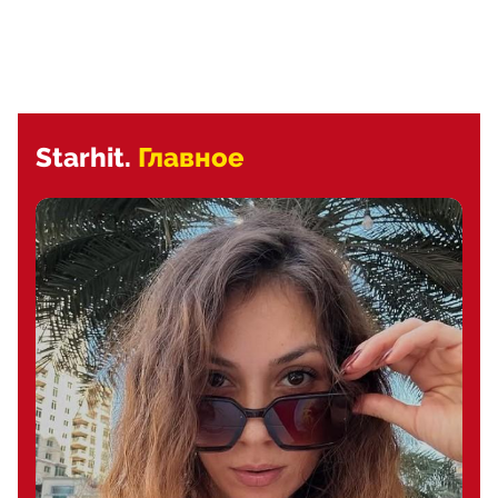
Starhit.
Главное