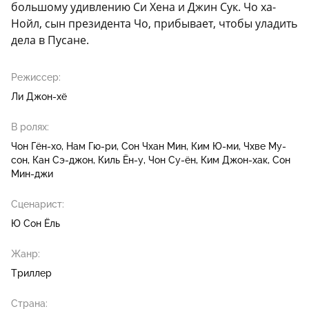
большому удивлению Си Хена и Джин Сук. Чо ха-
Нойл, сын президента Чо, прибывает, чтобы уладить
дела в Пусане.
Режиссер:
Ли Джон-хё
В ролях:
Чон Гён-хо
Нам Гю-ри
Сон Чхан Мин
Ким Ю-ми
Чхве Му-
сон
Кан Сэ-джон
Киль Ён-у
Чон Су-ён
Ким Джон-хак
Сон
Мин-джи
Сценарист:
Ю Сон Ёль
Жанр:
Триллер
Страна: