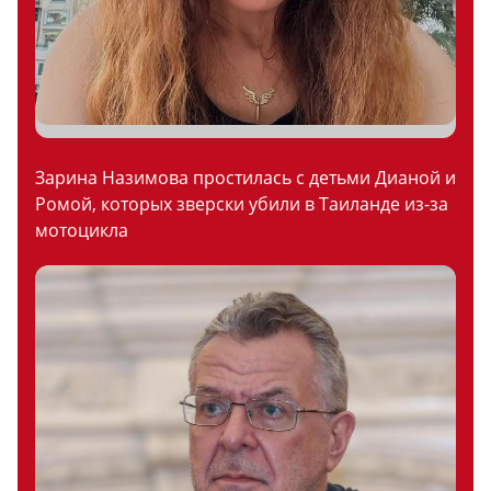
Зарина Назимова простилась с детьми Дианой и
Ромой, которых зверски убили в Таиланде из-за
мотоцикла