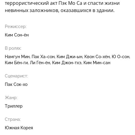
террористический акт Пэк Мо Са и спасти жизни
невинных заложников, оказавшихся в здании.
Режиссер:
Ким Сон-ён
В ролях:
Намгун Мин
Пак Ха-сон
Ким Джи-ын
Квон Со-хён
Ю О-сон
Ким Бён-ги
Ли Гён-ён
Ким Джон-тхэ
Ким Мин-сан
Сценарист:
Пак Сок-хо
Жанр:
Триллер
Страна:
Южная Корея