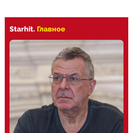
Starhit.
Главное