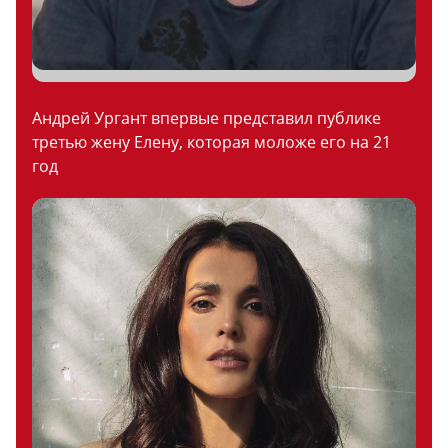
Андрей Ургант впервые представил публике
третью жену Елену, которая моложе его на 21
год