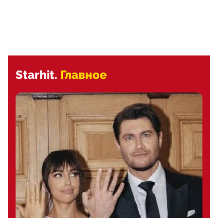
Starhit.
Главное