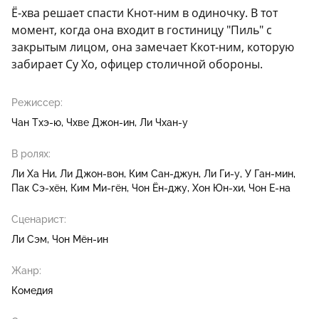
Ё-хва решает спасти Кнот-ним в одиночку. В тот
момент, когда она входит в гостиницу "Пиль" с
закрытым лицом, она замечает Ккот-ним, которую
забирает Су Хо, офицер столичной обороны.
Режиссер:
Чан Тхэ-ю
Чхве Джон-ин
Ли Чхан-у
В ролях:
Ли Ха Ни
Ли Джон-вон
Ким Сан-джун
Ли Ги-у
У Ган-мин
Пак Сэ-хён
Ким Ми-гён
Чон Ён-джу
Хон Юн-хи
Чон Е-на
Сценарист:
Ли Сэм
Чон Мён-ин
Жанр:
Комедия