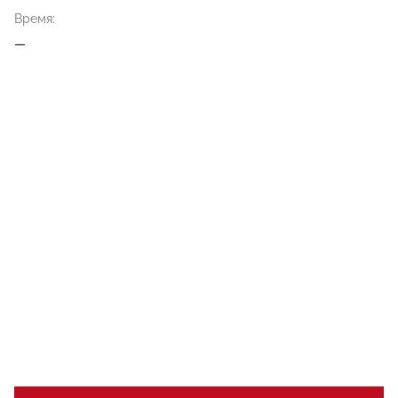
Время:
—