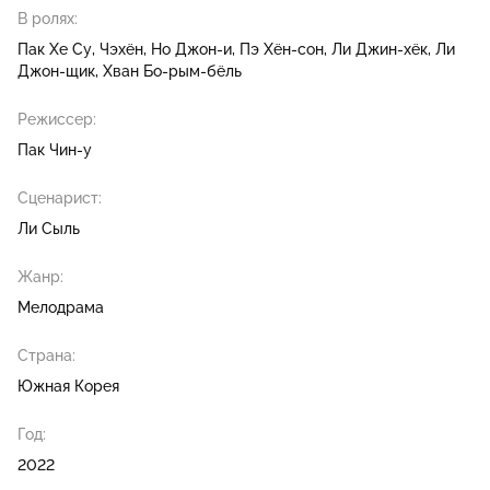
В ролях:
Пак Хе Су
Чэхён
Но Джон-и
Пэ Хён-сон
Ли Джин-хёк
Ли
Джон-щик
Хван Бо-рым-бёль
Режиссер:
Пак Чин-у
Сценарист:
Ли Сыль
Жанр:
Мелодрама
Страна:
Южная Корея
Год:
2022