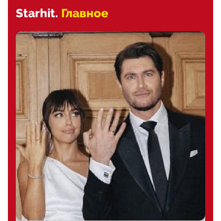
Starhit.
Главное