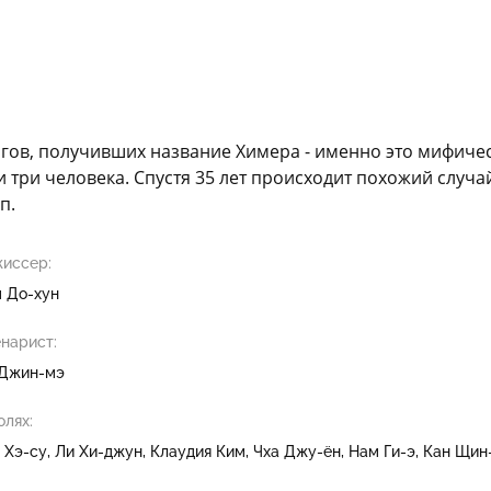
огов, получивших название Химера - именно это мифиче
 три человека. Спустя 35 лет происходит похожий случай
п.
иссер:
 До-хун
нарист:
Джин-мэ
олях:
 Хэ-су
Ли Хи-джун
Клаудия Ким
Чха Джу-ён
Нам Ги-э
Кан Щин