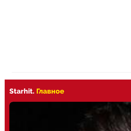
Starhit.
Главное