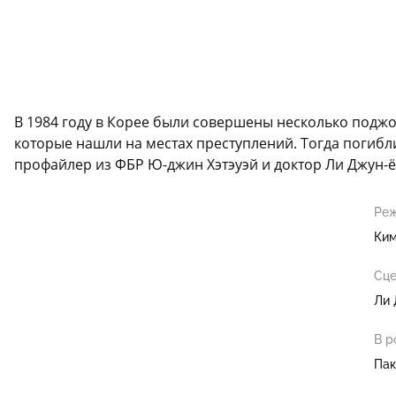
В 1984 году в Корее были совершены несколько подж
которые нашли на местах преступлений. Тогда погибли
профайлер из ФБР Ю-джин Хэтэуэй и доктор Ли Джун-ё
Реж
Ким
Сце
Ли 
В р
Пак