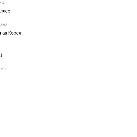
р:
ллер
ана:
ая Корея
:
1
мя: