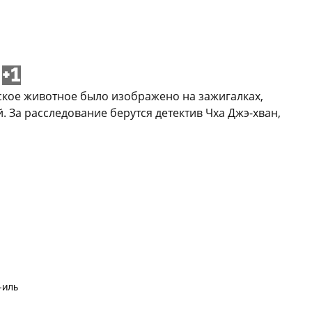
+1
ское животное было изображено на зажигалках,
. За расследование берутся детектив Чха Джэ-хван,
-иль