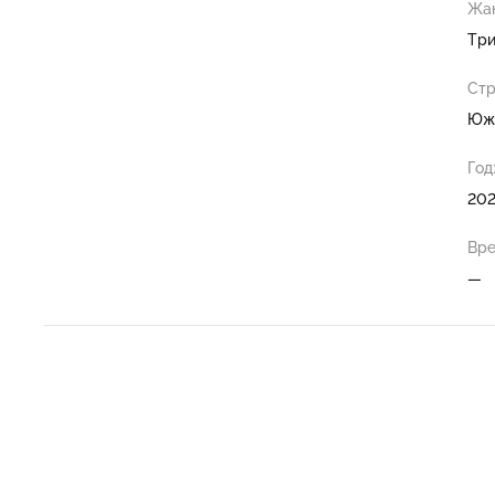
Жан
Три
Стр
Южн
Год
202
Вре
—