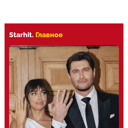
Starhit.
Главное