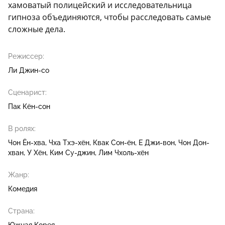
хамоватый полицейский и исследовательница
гипноза объединяются, чтобы расследовать самые
сложные дела.
Режиссер:
Ли Джин-со
Сценарист:
Пак Кён-сон
В ролях:
Чон Ён-хва
Чха Тхэ-хён
Квак Сон-ён
Е Джи-вон
Чон Дон-
хван
У Хён
Ким Су-джин
Лим Чхоль-хён
Жанр:
Комедия
Страна: