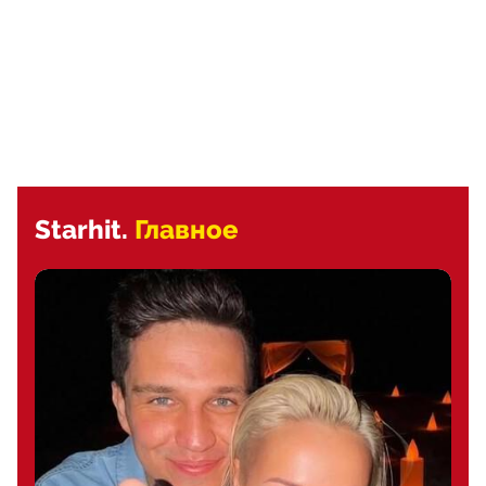
Starhit.
Главное