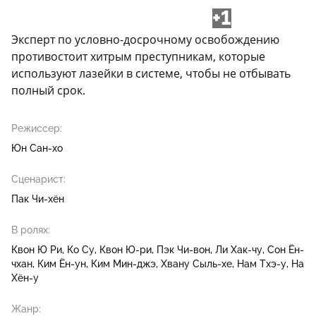
+1
Эксперт по условно-досрочному освобождению
противостоит хитрым преступникам, которые
используют лазейки в системе, чтобы не отбывать
полный срок.
Режиссер:
Юн Сан-хо
Сценарист:
Пак Чи-хён
В ролях:
Квон Ю Ри
Ко Су
Квон Ю-ри
Пэк Чи-вон
Ли Хак-чу
Сон Ён-
чхан
Ким Ён-ун
Ким Мин-джэ
Хвану Сыль-хе
Нам Тхэ-у
На
Хён-у
Жанр: