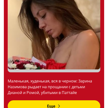
Маленькая, худенькая, вся в черном: Зарина
Назимова рыдает на прощании с детьми
Дианой и Ромой, убитыми в Паттайе
Еще