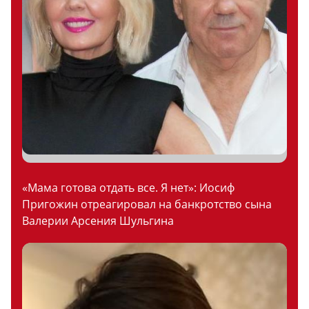
«Мама готова отдать все. Я нет»: Иосиф
Пригожин отреагировал на банкротство сына
Валерии Арсения Шульгина