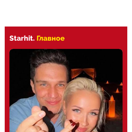
Starhit.
Главное