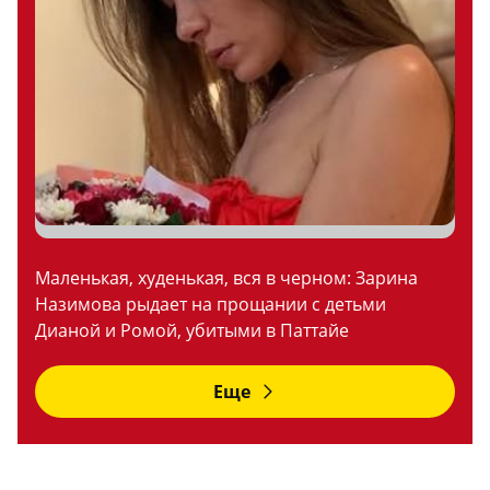
Маленькая, худенькая, вся в черном: Зарина
Назимова рыдает на прощании с детьми
Дианой и Ромой, убитыми в Паттайе
Еще