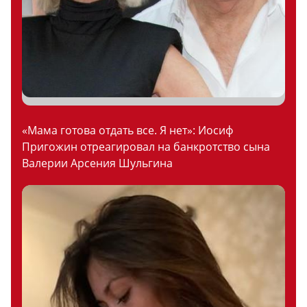
«Мама готова отдать все. Я нет»: Иосиф
Пригожин отреагировал на банкротство сына
Валерии Арсения Шульгина