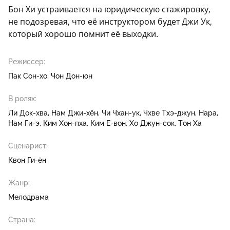
Бон Хи устраивается на юридическую стажировку,
не подозревая, что её инструктором будет Джи Ук,
который хорошо помнит её выходки.
Режиссер:
Пак Сон-хо
Чон Дон-юн
В ролях:
Ли Док-хва
Нам Джи-хён
Чи Чхан-ук
Чхве Тхэ-джун
Нара
Нам Ги-э
Ким Хон-пха
Ким Е-вон
Хо Джун-сок
Тон Ха
Сценарист:
Квон Ги-ён
Жанр:
Мелодрама
Страна: