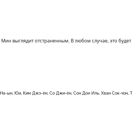
н Мин выглядит отстраненным. В любом случае, это буде
 На-ын
Юи
Ким Джэ-ён
Со Джи-ён
Сон Дон Иль
Хван Сок-чон