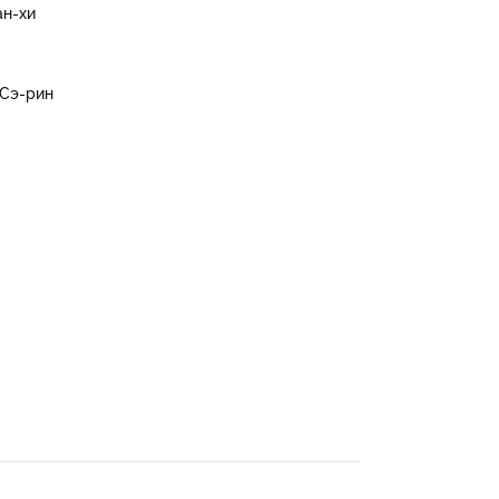
ан-хи
 Сэ-рин