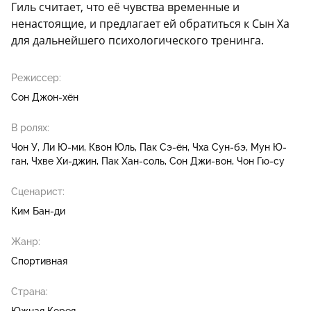
Гиль считает, что её чувства временные и
ненастоящие, и предлагает ей обратиться к Сын Ха
для дальнейшего психологического тренинга.
Режиссер:
Сон Джон-хён
В ролях:
Чон У
Ли Ю-ми
Квон Юль
Пак Сэ-ён
Чха Сун-бэ
Мун Ю-
ган
Чхве Хи-джин
Пак Хан-соль
Сон Джи-вон
Чон Гю-су
Сценарист:
Ким Бан-ди
Жанр:
Спортивная
Страна: