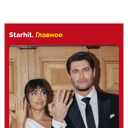
Starhit.
Главное