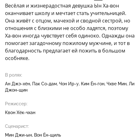
Весёлая и жизнерадостная девушка Ын Ха-вон
оканчивает школу и мечтает стать учительницей.
Она живёт с отцом, мачехой и сводной сестрой, но
отношения с близкими не особо ладятся, поэтому
Ха-вон иногда чувствует себя одиноко. Однажды она
помогает загадочному пожилому мужчине, и тот в
благодарность предлагает ей пожить в большом
особняке.
В ролях:
Ан Джэ-хён
Пак Со-дам
Чон Ир-у
Ким Ён-гон
Чхве Мин
Ли
Джон-щин
Режиссер:
Квон Хёк-чхан
Сценарист:
Мин Джи-ын
Вон Ён-щиль