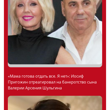
«Мама готова отдать все. Я нет»: Иосиф
Пригожин отреагировал на банкротство сына
Валерии Арсения Шульгина