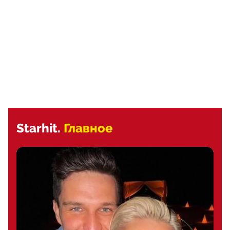
Starhit.
Главное