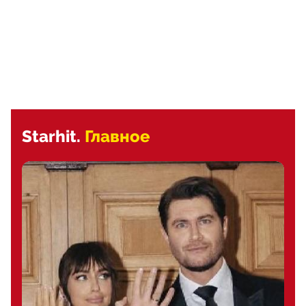
Starhit.
Главное