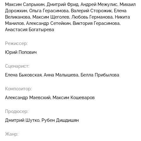
Максим Сапрыкин
Дмитрий Фрид
Андрей Межулис
Михаил
Дорожкин
Ольга Герасимова
Валерий Сторожик
Елена
Великанова
Максим Щеголев
Любовь Германова
Никита
Манилов
Александр Сетейкин
Виктория Герасимова
Анастасия Богатырева
Режиссер:
Юрий Попович
Сценарист:
Елена Быковская
Анна Малышева
Белла Прибылова
Композитор:
Александр Маевский
Максим Кошеваров
Продюсер:
Дмитрий Шутко
Рубен Дишдишян
Жанр: