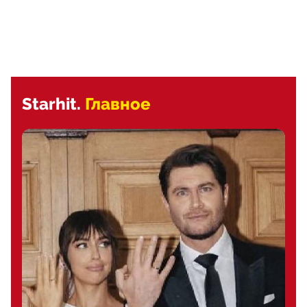
Starhit.
Главное