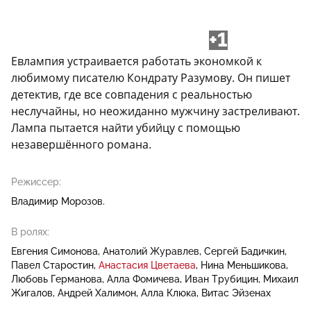
+1
Евлампия устраивается работать экономкой к
любимому писателю Кондрату Разумову. Он пишет
детектив, где все совпадения с реальностью
неслучайны, но неожиданно мужчину застреливают.
Лампа пытается найти убийцу с помощью
незавершённого романа.
Режиссер:
Владимир Морозов.
В ролях:
Евгения Симонова
Анатолий Журавлев
Сергей Бадичкин
Павел Старостин
Анастасия Цветаева
Нина Меньшикова
Любовь Германова
Алла Фомичева
Иван Трубицин
Михаил
Жигалов
Андрей Халимон
Алла Клюка
Витас Эйзенах