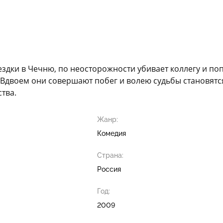
дки в Чечню, по неосторожности убивает коллегу и попа
 Вдвоем они совершают побег и волею судьбы становятс
тва.
Жанр:
Комедия
Страна:
Россия
Год:
2009