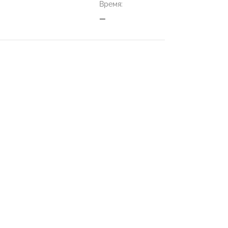
Время:
—