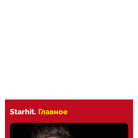
Starhit.
Главное