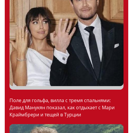
Поле для гольфа, вилла с тремя спальнями:
Давид Манукян показал, как отдыхает с Мари
Краймбрери и тещей в Турции