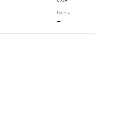
Время:
—