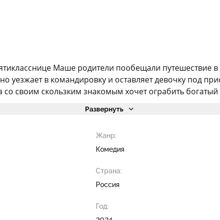
ятикласснице Маше родители пообещали путешествие в ав
чно уезжает в командировку и оставляет девочку под п
а со своим скользким знакомым хочет ограбить богатый 
Развернуть
Жанр:
Комедия
Страна:
Россия
Год:
2024