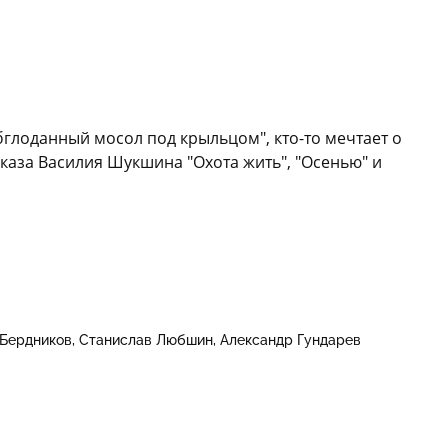
бглоданный мосол под крыльцом", кто-то мечтает о
ссказа Василия Шукшина "Охота жить", "Осенью" и
Бердников
Станислав Любшин
Александр Гундарев