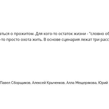
ься о прожитом. Для кого-то остаток жизни - "словно о
у-то просто охота жить. В основе сценария лежат три ра
Павел Сборщиков
Алексей Крыченков
Алла Мещерякова
Юрий 