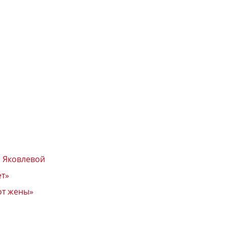
з Яковлевой
ет»
от жены»