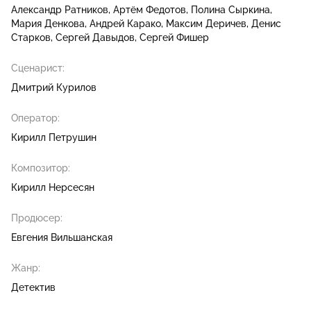
Александр Ратников
Артём Федотов
Полина Сыркина
Мария Денкова
Андрей Карако
Максим Деричев
Денис
Старков
Сергей Давыдов
Сергей Фишер
Сценарист:
Дмитрий Курилов
Оператор:
Кирилл Петрушин
Композитор:
Кирилл Нерсесян
Продюсер:
Евгения Вильшанская
Жанр:
Детектив