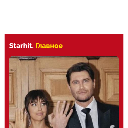
Starhit.
Главное