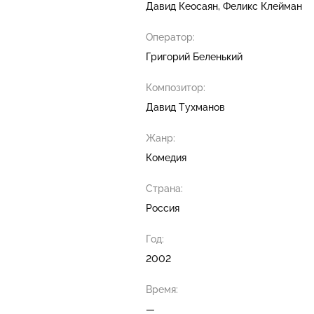
Давид Кеосаян
Феликс Клейман
Оператор:
Григорий Беленький
Композитор:
Давид Тухманов
Жанр:
Комедия
Страна:
Россия
Год:
2002
Время:
—