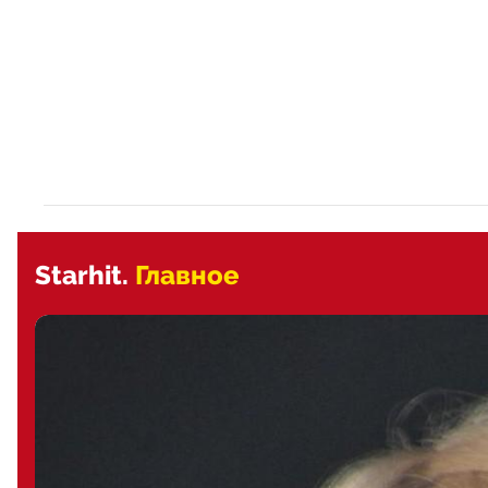
Starhit.
Главное