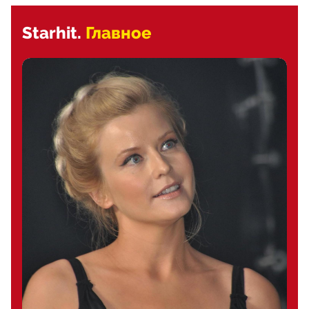
Starhit.
Главное