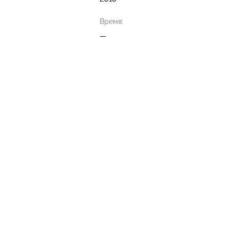
Время:
—