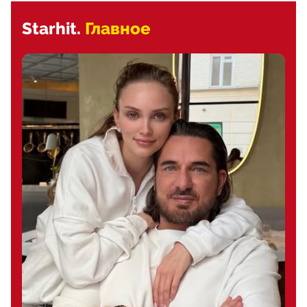
Starhit.
Главное