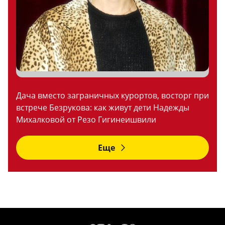
Дача вместо заграничных курортов, восторг при
встрече Безрукова: как живут дети Надежды
Михалковой от Резо Гигинеишвили
Еще