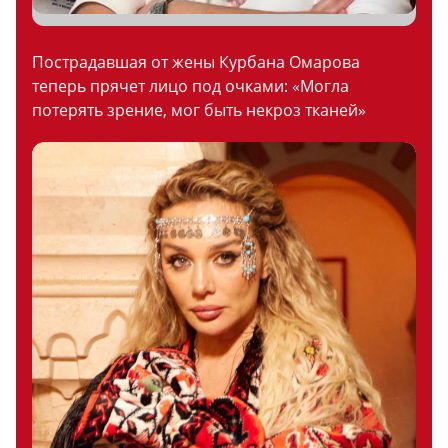
Пострадавшая от жены Курбана Омарова
теперь прячет лицо под очками: «Могла
потерять зрение, мог быть некроз тканей»