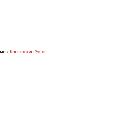
имов
Константин Эрнст