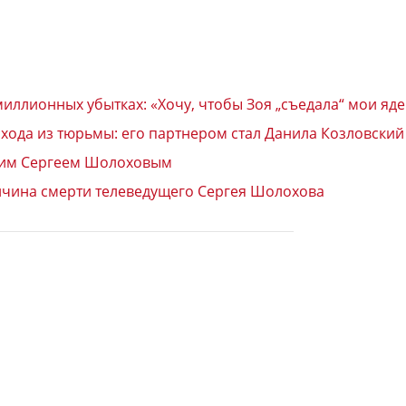
миллионных убытках: «Хочу, чтобы Зоя „съедала“ мои я
хода из тюрьмы: его партнером стал Данила Козловский
ущим Сергеем Шолоховым
ичина смерти телеведущего Сергея Шолохова