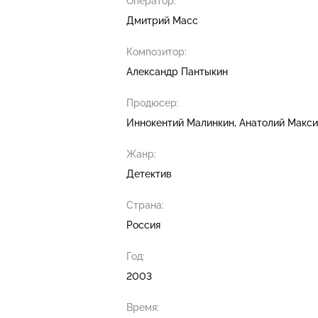
Оператор:
Дмитрий Масс
Композитор:
Александр Пантыкин
Продюсер:
Иннокентий Малинкин
Анатолий Макс
Жанр:
Детектив
Страна:
Россия
Год:
2003
Время: