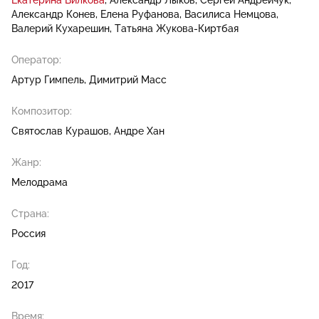
Екатерина Вилкова
Александр Лыков
Сергей Андрейчук
Александр Конев
Елена Руфанова
Василиса Немцова
Валерий Кухарешин
Татьяна Жукова-Киртбая
Оператор:
Артур Гимпель
Димитрий Масс
Композитор:
Святослав Курашов
Андре Хан
Жанр:
Мелодрама
Страна:
Россия
Год:
2017
Время: