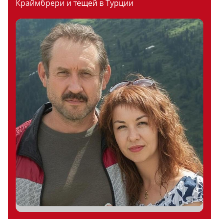
Краймбрери и тещей в Турции