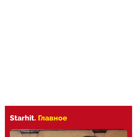
Starhit.
Главное