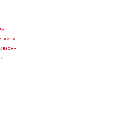
я»
и звезд
 сезон»
е»