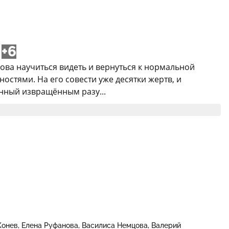
+6
ова научиться видеть и вернуться к нормальной
стями. На его совести уже десятки жертв, и
анный извращённым разу...
Конев
Елена Руфанова
Василиса Немцова
Валерий