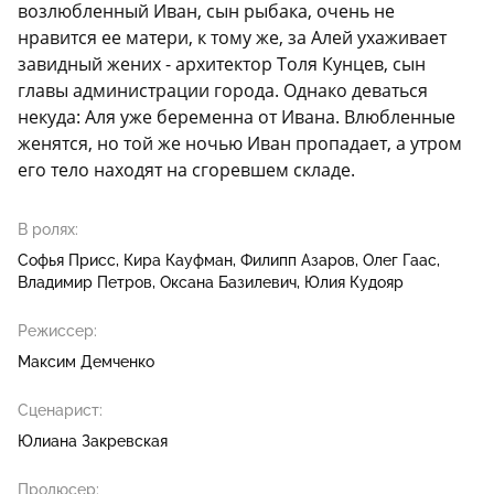
возлюбленный Иван, сын рыбака, очень не
нравится ее матери, к тому же, за Алей ухаживает
завидный жених - архитектор Толя Кунцев, сын
главы администрации города. Однако деваться
некуда: Аля уже беременна от Ивана. Влюбленные
женятся, но той же ночью Иван пропадает, а утром
его тело находят на сгоревшем складе.
В ролях:
Софья Присс
Кира Кауфман
Филипп Азаров
Олег Гаас
Владимир Петров
Оксана Базилевич
Юлия Кудояр
Режиссер:
Максим Демченко
Сценарист:
Юлиана Закревская
Продюсер: