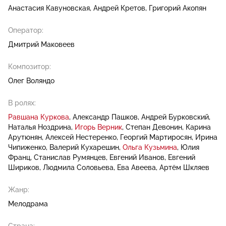
Анастасия Кавуновская
Андрей Кретов
Григорий Акопян
Оператор:
Дмитрий Маковеев
Композитор:
Олег Воляндо
В ролях:
Равшана Куркова
Александр Пашков
Андрей Бурковский
Наталья Ноздрина
Игорь Верник
Степан Девонин
Карина
Арутюнян
Алексей Нестеренко
Георгий Мартиросян
Ирина
Чипиженко
Валерий Кухарешин
Ольга Кузьмина
Юлия
Франц
Cтанислав Румянцев
Евгений Иванов
Евгений
Шириков
Людмила Соловьева
Ева Авеева
Артём Шкляев
Жанр:
Мелодрама