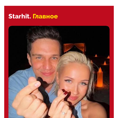
Starhit.
Главное