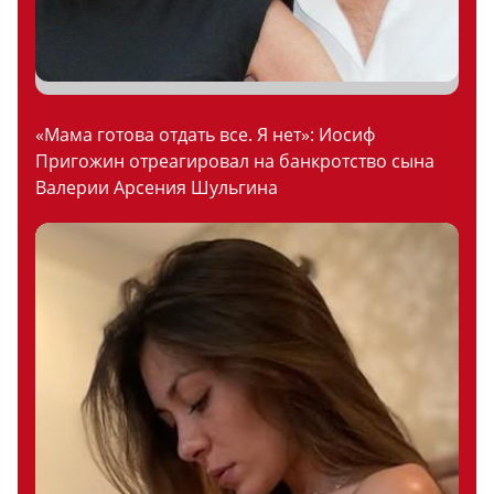
«Мама готова отдать все. Я нет»: Иосиф
Пригожин отреагировал на банкротство сына
Валерии Арсения Шульгина