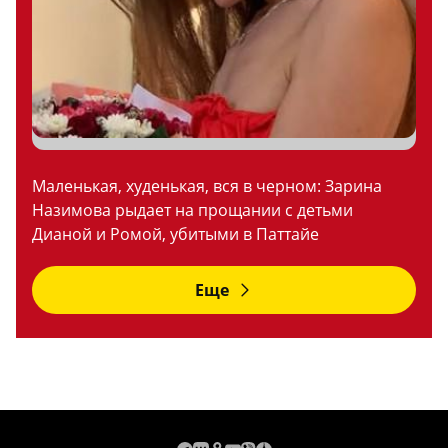
Маленькая, худенькая, вся в черном: Зарина
Назимова рыдает на прощании с детьми
Дианой и Ромой, убитыми в Паттайе
Еще