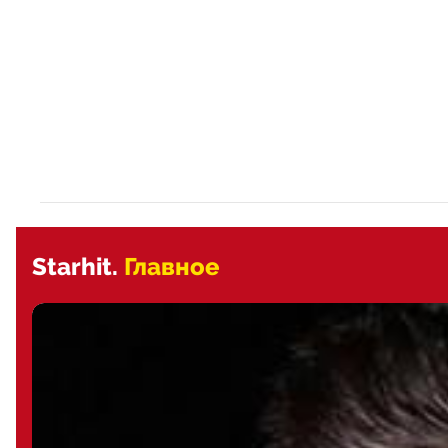
Starhit.
Главное