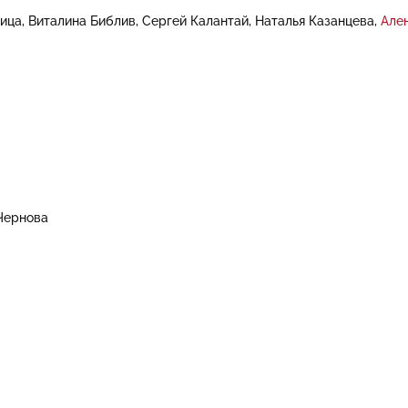
ица
Виталина Библив
Сергей Калантай
Наталья Казанцева
Але
Чернова