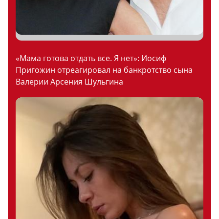
«Мама готова отдать все. Я нет»: Иосиф
Пригожин отреагировал на банкротство сына
Валерии Арсения Шульгина