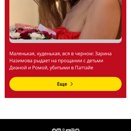
Маленькая, худенькая, вся в черном: Зарина
Назимова рыдает на прощании с детьми
Дианой и Ромой, убитыми в Паттайе
Еще