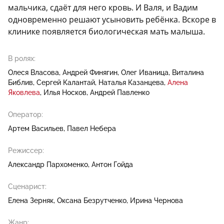
мальчика, сдаёт для него кровь. И Валя, и Вадим
одновременно решают усыновить ребёнка. Вскоре в
клинике появляется биологическая мать малыша.
В ролях:
Олеся Власова
Андрей Финягин
Олег Иваница
Виталина
Библив
Сергей Калантай
Наталья Казанцева
Алена
Яковлева
Илья Носков
Андрей Павленко
Оператор:
Артем Васильев
Павел Небера
Режиссер:
Александр Пархоменко
Антон Гойда
Сценарист:
Елена Зерняк
Оксана Безрутченко
Ирина Чернова
Жанр: