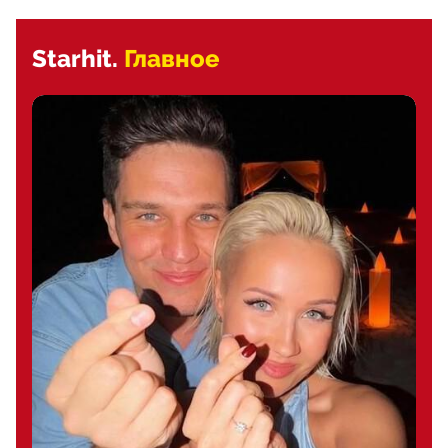
Starhit.
Главное