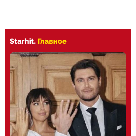
Starhit.
Главное