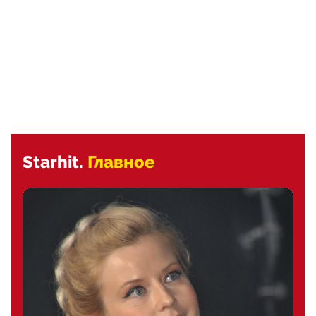
Starhit.
Главное