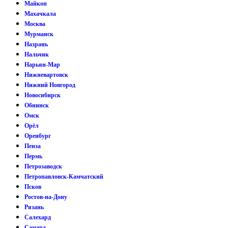
Майкоп
Махачкала
Москва
Мурманск
Назрань
Нальчик
Нарьян-Мар
Нижневартовск
Нижний Новгород
Новосибирск
Обнинск
Омск
Орёл
Оренбург
Пенза
Пермь
Петрозаводск
Петропавловск-Камчатский
Псков
Ростов-на-Дону
Рязань
Салехард
Самара