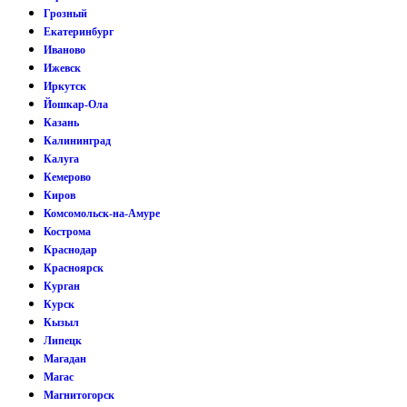
Грозный
Екатеринбург
Иваново
Ижевск
Иркутск
Йошкар-Ола
Казань
Калининград
Калуга
Кемерово
Киров
Комсомольск-на-Амуре
Кострома
Краснодар
Красноярск
Курган
Курск
Кызыл
Липецк
Магадан
Магас
Магнитогорск