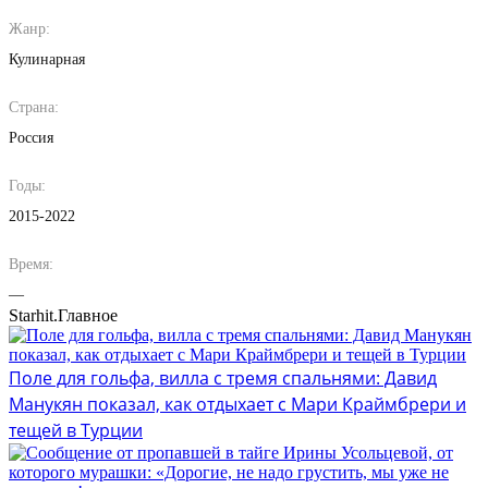
Жанр:
Кулинарная
Страна:
Россия
Годы:
2015-2022
Время:
—
Starhit.
Главное
Поле для гольфа, вилла с тремя спальнями: Давид
Манукян показал, как отдыхает с Мари Краймбрери и
тещей в Турции