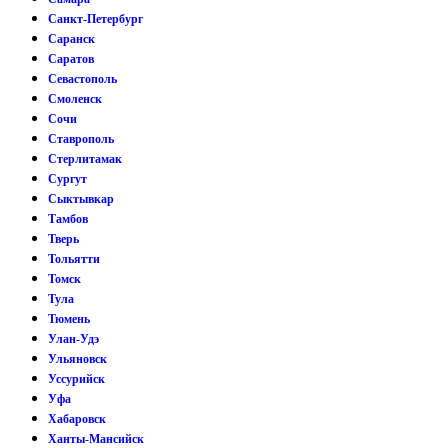
Санкт-Петербург
Саранск
Саратов
Севастополь
Смоленск
Сочи
Ставрополь
Стерлитамак
Сургут
Сыктывкар
Тамбов
Тверь
Тольятти
Томск
Тула
Тюмень
Улан-Удэ
Ульяновск
Уссурийск
Уфа
Хабаровск
Ханты-Мансийск