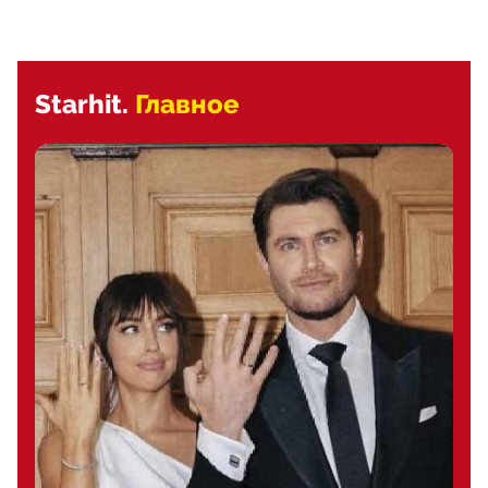
Starhit.
Главное