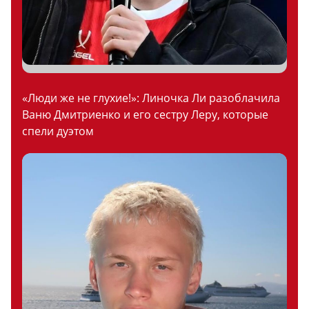
«Люди же не глухие!»: Линочка Ли разоблачила
Ваню Дмитриенко и его сестру Леру, которые
спели дуэтом