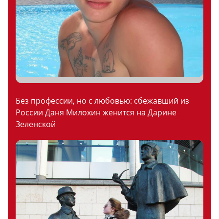
Без профессии, но с любовью: сбежавший из
России Даня Милохин женится на Дарине
Зеленской