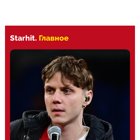
Starhit.
Главное