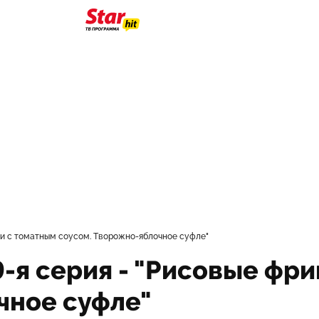
ьки с томатным соусом. Творожно-яблочное суфле"
9-я серия - "Рисовые фр
чное суфле"