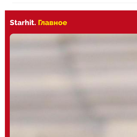
Starhit.
Главное