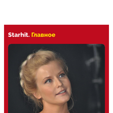
Starhit.
Главное