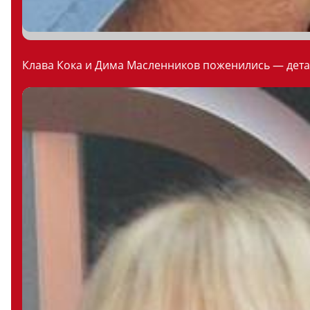
Клава Кока и Дима Масленников поженились — дета