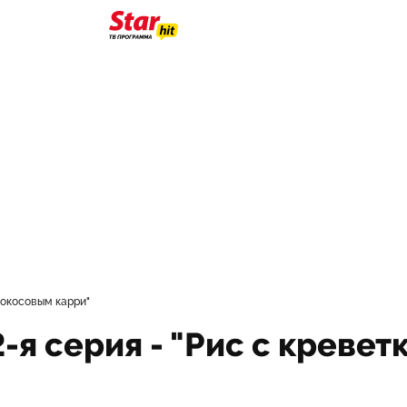
 кокосовым карри"
-я серия - "Рис с креве