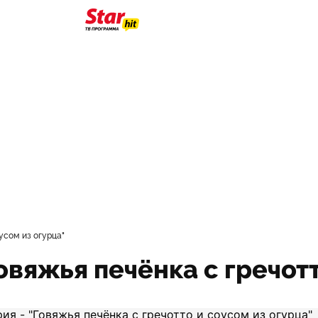
оусом из огурца"
"Говяжья печёнка с гречот