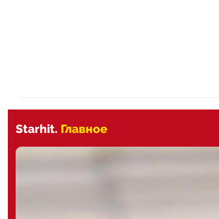
Starhit.
Главное