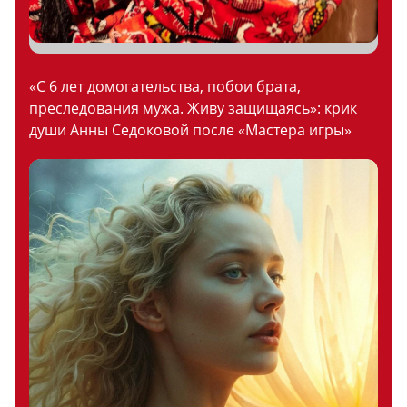
«С 6 лет домогательства, побои брата,
преследования мужа. Живу защищаясь»: крик
души Анны Седоковой после «Мастера игры»