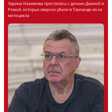
Зарина Назимова простилась с детьми Дианой и
Ромой, которых зверски убили в Таиланде из-за
мотоцикла