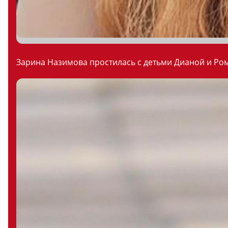
Зарина Назимова простилась с детьми Дианой и Ром