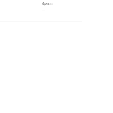
Время:
—