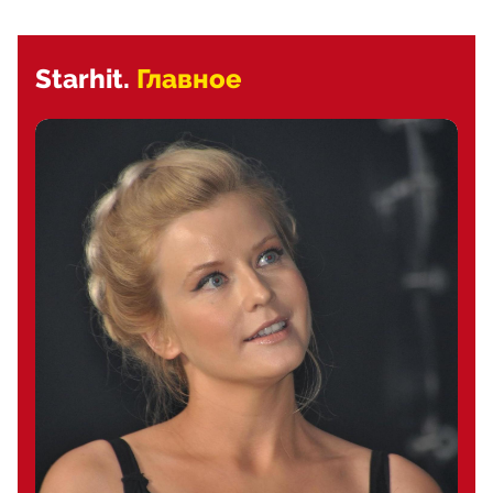
Starhit.
Главное