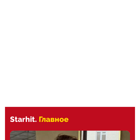
Starhit.
Главное