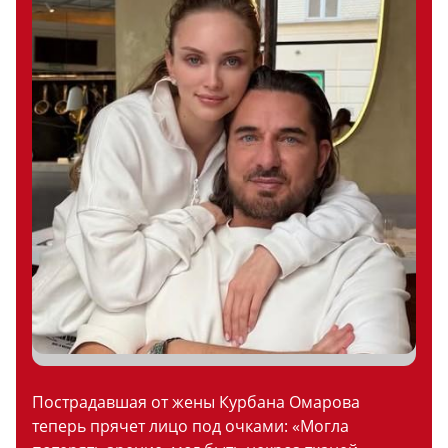
Пострадавшая от жены Курбана Омарова
теперь прячет лицо под очками: «Могла