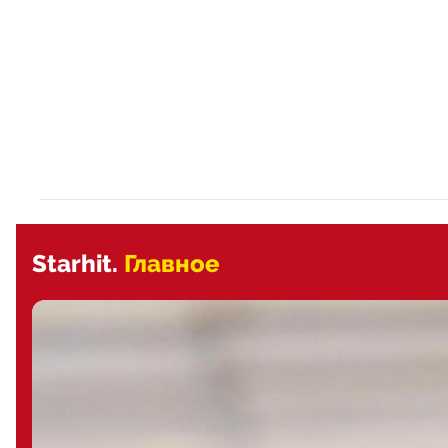
Starhit.
Главное