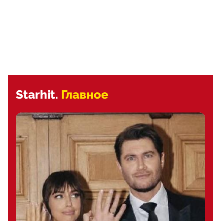
Starhit.
Главное