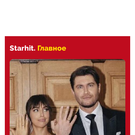
Starhit.
Главное