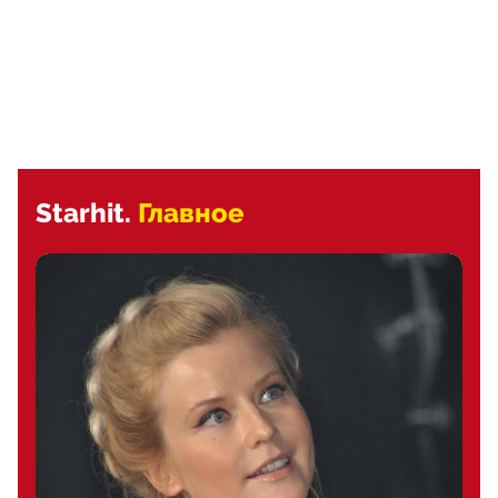
Starhit.
Главное