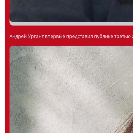
Андрей Ургант впервые представил публике третью ж