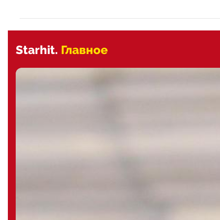
Starhit.
Главное