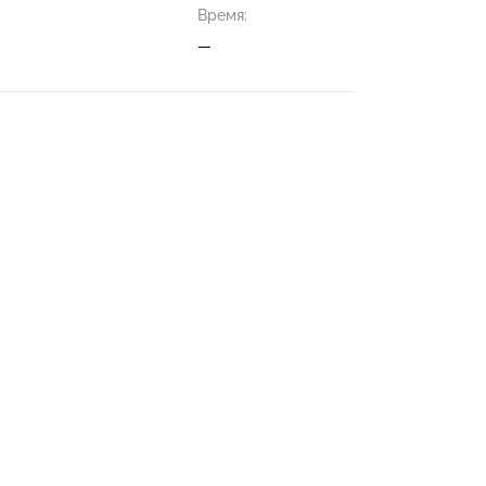
Время:
—