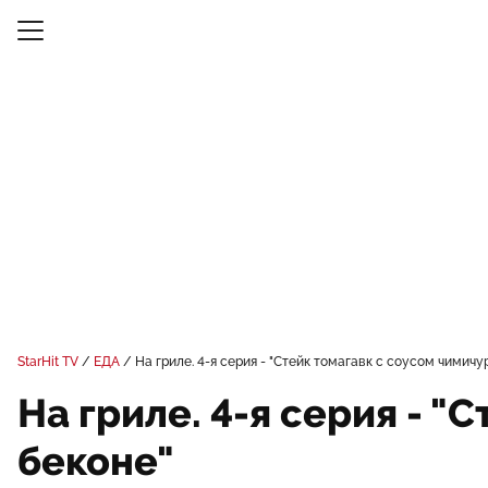
StarHit TV
ЕДА
На гриле. 4-я серия - "Стейк томагавк с соусом чимичу
На гриле. 4-я серия - "
беконе"