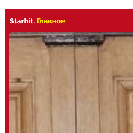
Starhit.
Главное