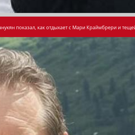
анукян показал, как отдыхает с Мари Краймбрери и теще