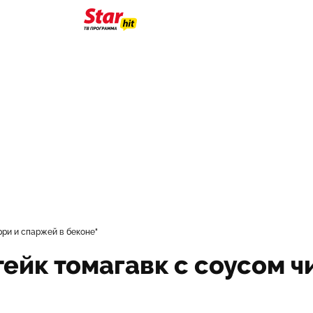
рри и спаржей в беконе"
Стейк томагавк с соусом 