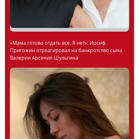
«Мама готова отдать все. Я нет»: Иосиф
Пригожин отреагировал на банкротство сына
Валерии Арсения Шульгина