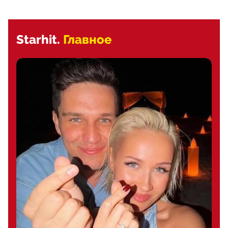
Starhit.
Главное