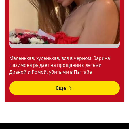
Маленькая, худенькая, вся в черном: Зарина
Назимова рыдает на прощании с детьми
Дианой и Ромой, убитыми в Паттайе
Еще